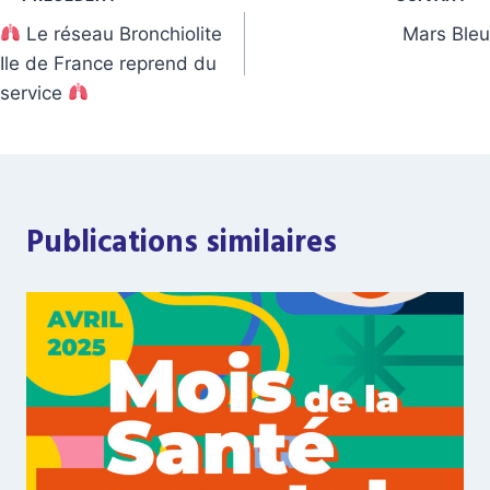
Navigation
Le réseau Bronchiolite
Mars Bleu
de
Ile de France reprend du
l’article
service
Publications similaires