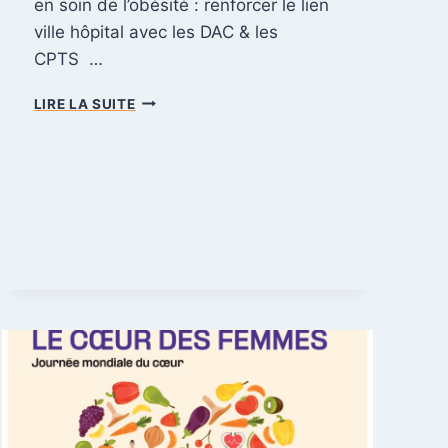
en soin de l’obésité : renforcer le lien
ville hôpital avec les DAC & les
CPTS …
S
LIRE LA SUITE
O
I
R
É
E
C
S
O