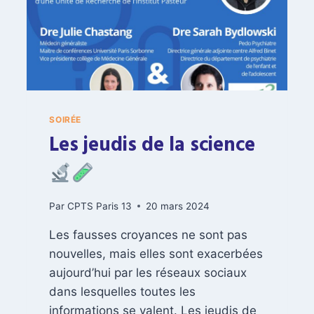
E
R
I
B
O
U
L
E
SOIRÉE
T
Les jeudis de la science
Par
CPTS Paris 13
20 mars 2024
Les fausses croyances ne sont pas
nouvelles, mais elles sont exacerbées
aujourd’hui par les réseaux sociaux
dans lesquelles toutes les
informations se valent. Les jeudis de