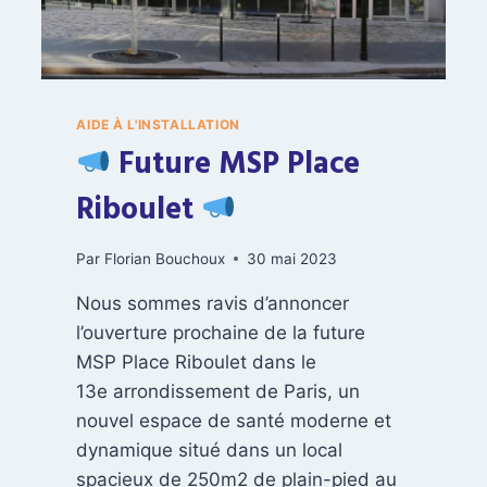
S
C
I
T
E
A
N
L
N
!
E
AIDE À L'INSTALLATION
D
Future MSP Place
E
L
Riboulet
’
I
Par
Florian Bouchoux
30 mai 2023
N
S
Nous sommes ravis d’annoncer
T
A
l’ouverture prochaine de la future
L
MSP Place Riboulet dans le
L
13e arrondissement de Paris, un
A
nouvel espace de santé moderne et
T
I
dynamique situé dans un local
O
spacieux de 250m2 de plain-pied au