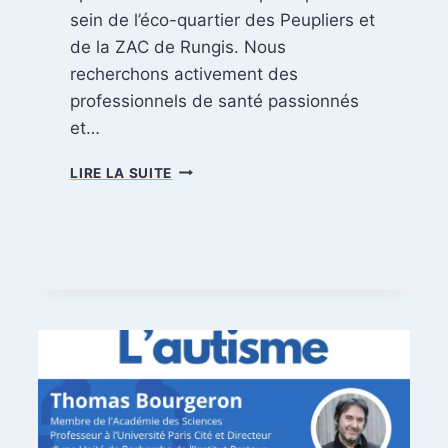
N
sein de l’éco-quartier des Peupliers et
#
2
de la ZAC de Rungis. Nous
recherchons activement des
professionnels de santé passionnés
et…
LIRE LA SUITE
F
U
T
U
R
E
M
S
P
P
L
A
C