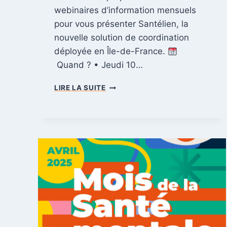
webinaires d’information mensuels
pour vous présenter Santélien, la
nouvelle solution de coordination
déployée en Île-de-France.
Quand ? • Jeudi 10…
S
LIRE LA SUITE
A
N
T
É
L
I
E
N