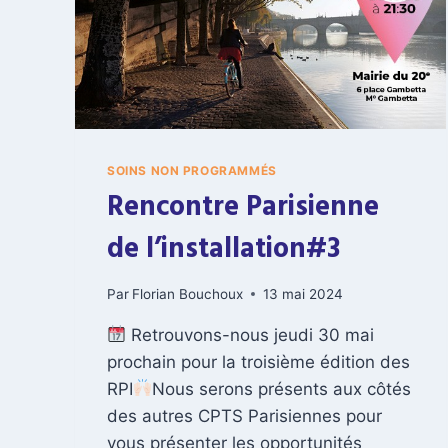
I
O
N
D
E
L
A
C
P
SOINS NON PROGRAMMÉS
T
Rencontre Parisienne
S
A
de l’installation#3
U
M
Par
Florian Bouchoux
13 mai 2024
O
I
Retrouvons-nous jeudi 30 mai
S
D
prochain pour la troisième édition des
E
RPI
Nous serons présents aux côtés
L
des autres CPTS Parisiennes pour
A
vous présenter les opportunités
S