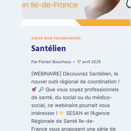
E
-
F
E
M
M
SOINS NON PROGRAMMÉS
E
D
Santélien
E
P
Par
Florian Bouchoux
17 avril 2025
A
R
[WEBINAIRE] Découvrez Santélien, le
I
nouvel outil régional de coordination !
S
Que vous soyez professionnels
de santé, du social ou du médico-
social, ce webinaire pourrait vous
intéresser !
SESAN et l’Agence
Régionale de Santé Ile-de-
France vous proposent une série de