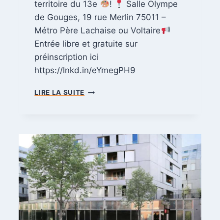
territoire du 13e
!
Salle Olympe
S
de Gouges, 19 rue Merlin 75011 –
C
O
Métro Père Lachaise ou Voltaire
N
Entrée libre et gratuite sur
T
préinscription ici
R
https://lnkd.in/eYmegPH9
E
L
R
E
LIRE LA SUITE
E
C
N
A
C
N
O
C
N
E
T
R
R
C
E
O
P
L
A
O
R
R
I
E