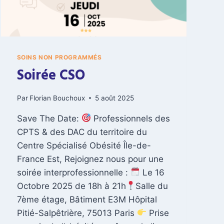
B
O
U
L
E
SOINS NON PROGRAMMÉS
T
Soirée CSO
Par
Florian Bouchoux
5 août 2025
Save The Date:
Professionnels des
CPTS & des DAC du territoire du
Centre Spécialisé Obésité Île-de-
France Est, Rejoignez nous pour une
soirée interprofessionnelle :
Le 16
Octobre 2025 de 18h à 21h
Salle du
7ème étage, Bâtiment E3M Hôpital
Pitié-Salpêtrière, 75013 Paris
Prise