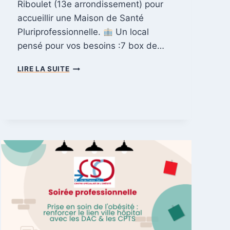
Riboulet (13e arrondissement) pour
accueillir une Maison de Santé
Pluriprofessionnelle.
Un local
pensé pour vos besoins :7 box de…
P
LIRE LA SUITE
R
O
J
E
T
M
S
P
P
L
A
C
E
R
I