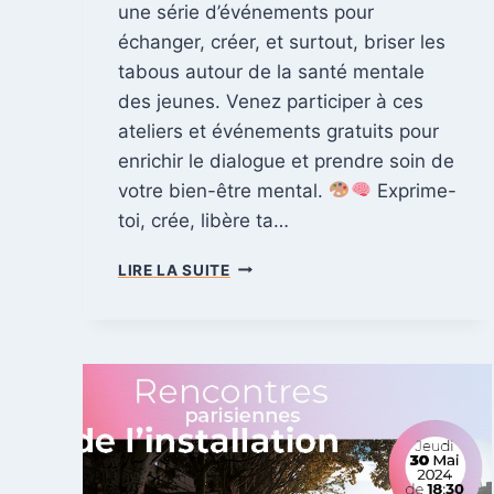
une série d’événements pour
échanger, créer, et surtout, briser les
tabous autour de la santé mentale
des jeunes. Venez participer à ces
ateliers et événements gratuits pour
enrichir le dialogue et prendre soin de
votre bien-être mental.
Exprime-
toi, crée, libère ta…
P
LIRE LA SUITE
A
R
T
I
C
I
P
A
T