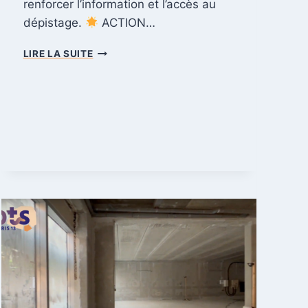
renforcer l’information et l’accès au
dépistage.
ACTION…
M
LIRE LA SUITE
A
R
S
B
L
E
U