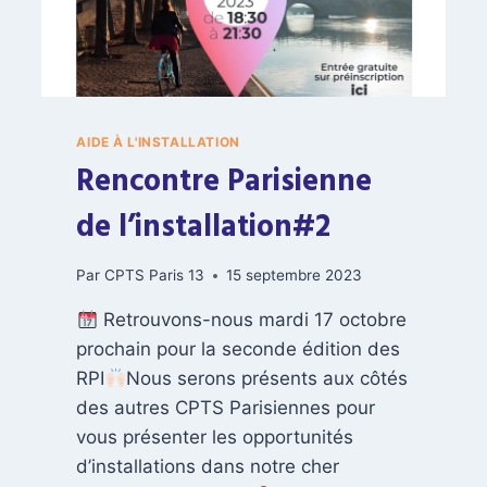
N
S
E
M
B
L
E
AIDE À L'INSTALLATION
,
Rencontre Parisienne
M
O
de l’installation#2
B
I
Par
CPTS Paris 13
15 septembre 2023
L
I
Retrouvons-nous mardi 17 octobre
S
O
prochain pour la seconde édition des
N
RPI
Nous serons présents aux côtés
S
des autres CPTS Parisiennes pour
-
vous présenter les opportunités
N
O
d’installations dans notre cher
U