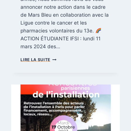
annoncer notre action dans le cadre
de Mars Bleu en collaboration avec la
Ligue contre le cancer et les
pharmacies volontaires du 13e.
ACTION ÉTUDIANTE IFSI : lundi 11
mars 2024 des…
LIRE LA SUITE
M
A
R
S
B
L
E
U
:
E