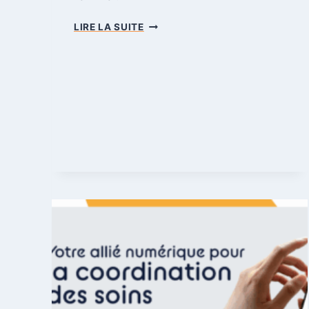
P
LIRE LA SUITE
E
R
M
A
N
E
N
C
E
D
E
S
O
I
N
S
S
A
G