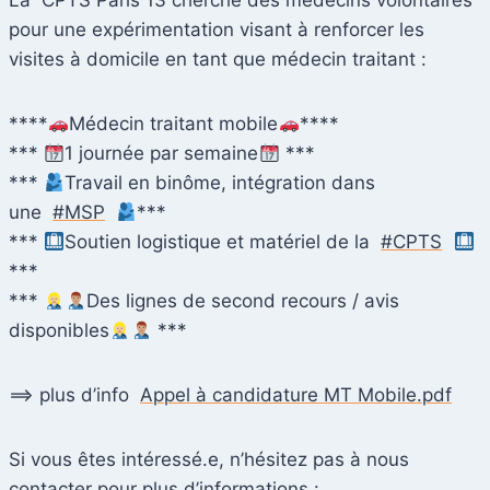
La CPTS Paris 13 cherche des médecins volontaires
pour une expérimentation visant à renforcer les
visites à domicile en tant que médecin traitant :
****
Médecin traitant mobile
****
***
1 journée par semaine
***
***
Travail en binôme, intégration dans
une
#MSP
***
***
Soutien logistique et matériel de la
#CPTS
***
***
Des lignes de second recours / avis
disponibles
***
==> plus d’info
Appel à candidature MT Mobile.pdf
Si vous êtes intéressé.e, n’hésitez pas à nous
contacter pour plus d’informations :