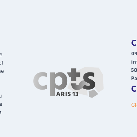
C
09
de
in
et
58
me
Pa
C
u
e
CP
e