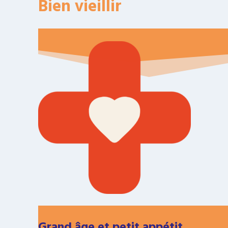
Bien vieillir
Grand âge et petit appétit